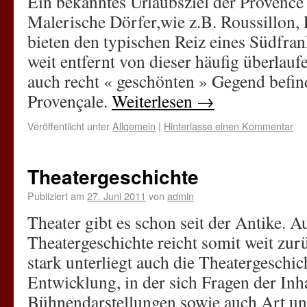
Ein bekanntes Urlaubsziel der Provence 
Malerische Dörfer,wie z.B. Roussillon
bieten den typischen Reiz eines Südfran
weit entfernt von dieser häufig überlauf
auch recht « geschönten » Gegend befin
Provençale.
Weiterlesen
→
Veröffentlicht unter
Allgemein
|
Hinterlasse einen Kommentar
Theatergeschichte
Publiziert am
27. Juni 2011
von
admin
Theater gibt es schon seit der Antike. A
Theatergeschichte reicht somit weit zu
stark unterliegt auch die Theatergeschic
Entwicklung, in der sich Fragen der In
Bühnendarstellungen sowie auch Art u