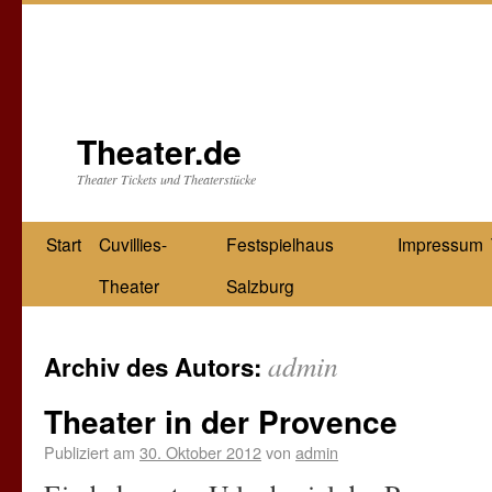
Theater.de
Theater Tickets und Theaterstücke
Start
Cuvillies-
Festspielhaus
Impressum
Theater
Salzburg
admin
Archiv des Autors:
Theater in der Provence
Publiziert am
30. Oktober 2012
von
admin